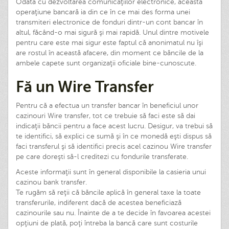
Odată cu dezvoltarea comunicaţiilor electronice, această
operaţiune bancară ia din ce în ce mai des forma unei
transmiteri electronice de fonduri dintr-un cont bancar în
altul, făcând-o mai sigură şi mai rapidă. Unul dintre motivele
pentru care este mai sigur este faptul că anonimatul nu îşi
are rostul în această afacere, din moment ce băncile de la
ambele capete sunt organizaţii oficiale bine-cunoscute.
Fă un Wire Transfer
Pentru că a efectua un transfer bancar în beneficiul unor
cazinouri Wire transfer, tot ce trebuie să faci este să dai
indicaţii băncii pentru a face acest lucru. Desigur, va trebui să
te identifici, să explici ce sumă şi în ce monedă eşti dispus să
faci transferul şi să identifici precis acel cazinou Wire transfer
pe care doreşti să-l creditezi cu fondurile transferate.
Aceste informaţii sunt în general disponibile la casieria unui
cazinou bank transfer.
Te rugăm să reţii că băncile aplică în general taxe la toate
transferurile, indiferent dacă de acestea beneficiază
cazinourile sau nu. Înainte de a te decide în favoarea acestei
opţiuni de plată, poţi întreba la bancă care sunt costurile