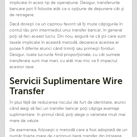
implicate în acest tip de operaţiune. Desigur, transferurile
bancare pot fi folosite atât ca o opţiune de depunere cât şi
de retragere.
Dacă doreşti ca un cazinou favorit să îţi mute câştigurile în
contul tău prin intermediul unui transfer bancar, în general
poţi să faci aceast lucru. Din nou, asigură-te că ştii care sunt
taxele implicate în această metodă, deoarece acestea ar
putea fi diferite atunci când trimiţi sau primeşti fonduri.
Desigur, toate lucrurile fiind proporţionale, cu cât sumele
transferate sunt mai mari, cu atât mai mic va fi impactul
acestor taxe.
Servicii Suplimentare Wire
Transfer
În plus faţă de reducerea riscului de furt de identitate, atunci
când alegi să faci un transfer bancar poţi câştiga avantaje
suplimentare: în primul rând, poţi alege o varietate mult mai
mare de valute.
De asemenea, foloseşti o metodă care a fost adoptată de un
număr foarte mare de cazinouri bank transfer din întreaga