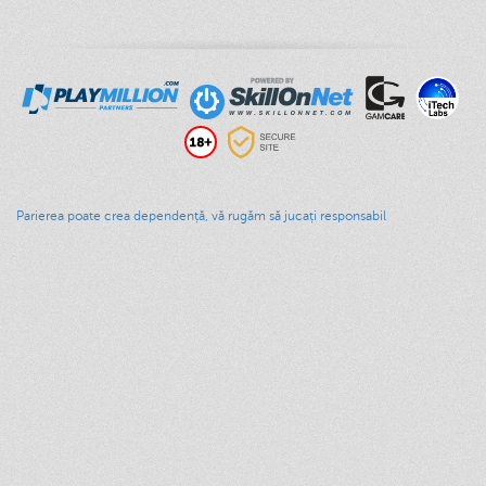
Parierea poate crea dependență, vă rugăm să jucați responsabil
Acasă
Jocuri de Cazino
Promoţii
Salonul VIP
Metode de plată
Joc Responsabil
Politică de confidențialitate
Termene și Condiții