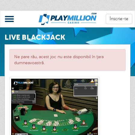
Înscrie-te
LIVE BLACKJACK
Ne pare rău, acest joc nu este disponibil în ţara
dumneavoastră.