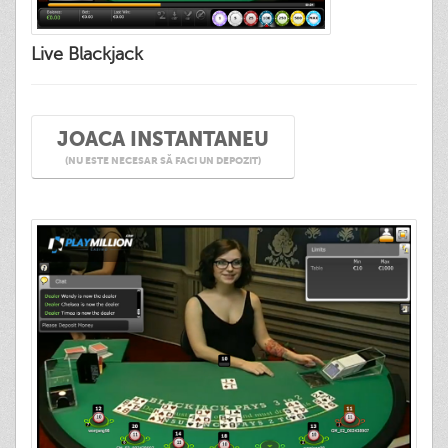
Live Blackjack
JOACA INSTANTANEU
(NU ESTE NECESAR SĂ FACI UN DEPOZIT)