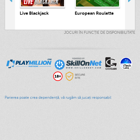
 Hunt
Live Blackjack
European Roulette
Live
JOCURI ÎN FUNCȚIE DE DISPONIBILITATE
Parierea poate crea dependență, vă rugăm să jucați responsabil
Acasă
Jocuri de Cazino
Promoţii