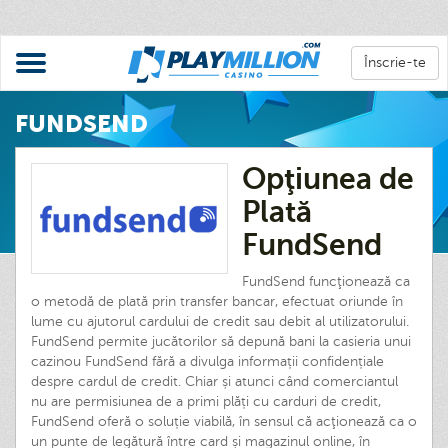
Înscrie-te
FUNDSEND
Opţiunea de
Plată
FundSend
FundSend funcţionează ca
o metodă de plată prin transfer bancar, efectuat oriunde în
lume cu ajutorul cardului de credit sau debit al utilizatorului.
FundSend permite jucătorilor să depună bani la casieria unui
cazinou FundSend fără a divulga informații confidențiale
despre cardul de credit. Chiar și atunci când comerciantul
nu are permisiunea de a primi plăți cu carduri de credit,
FundSend oferă o soluție viabilă, în sensul că acţionează ca o
un punte de legătură între card și magazinul online, în