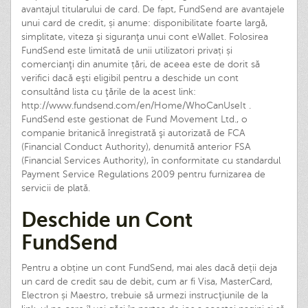
avantajul titularului de card. De fapt, FundSend are avantajele
unui card de credit, și anume: disponibilitate foarte largă,
simplitate, viteza şi siguranţa unui cont eWallet. Folosirea
FundSend este limitată de unii utilizatori privați și
comercianţi din anumite țări, de aceea este de dorit să
verifici dacă eşti eligibil pentru a deschide un cont
consultând lista cu ţările de la acest link:
http://www.fundsend.com/en/Home/WhoCanUseIt .
FundSend este gestionat de Fund Movement Ltd., o
companie britanică înregistrată şi autorizată de FCA
(Financial Conduct Authority), denumită anterior FSA
(Financial Services Authority), în conformitate cu standardul
Payment Service Regulations 2009 pentru furnizarea de
servicii de plată.
Deschide un Cont
FundSend
Pentru a obține un cont FundSend, mai ales dacă deții deja
un card de credit sau de debit, cum ar fi Visa, MasterCard,
Electron și Maestro, trebuie să urmezi instrucţiunile de la