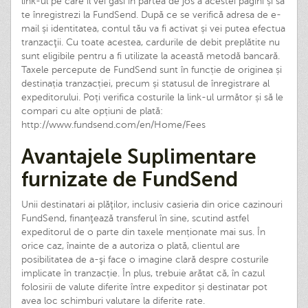
link-ul pe care îl vei găsi în partea de jos a acestei pagini și să
te înregistrezi la FundSend. După ce se verifică adresa de e-
mail și identitatea, contul tău va fi activat și vei putea efectua
tranzacţii. Cu toate acestea, cardurile de debit preplătite nu
sunt eligibile pentru a fi utilizate la această metodă bancară.
Taxele percepute de FundSend sunt în funcție de originea și
destinația tranzacției, precum și statusul de înregistrare al
expeditorului. Poți verifica costurile la link-ul următor și să le
compari cu alte opțiuni de plată:
http://www.fundsend.com/en/Home/Fees
Avantajele Suplimentare
furnizate de FundSend
Unii destinatari ai plăţilor, inclusiv casieria din orice cazinouri
FundSend, finanţează transferul în sine, scutind astfel
expeditorul de o parte din taxele menționate mai sus. În
orice caz, înainte de a autoriza o plată, clientul are
posibilitatea de a-şi face o imagine clară despre costurile
implicate în tranzacție. În plus, trebuie arătat că, în cazul
folosirii de valute diferite între expeditor și destinatar pot
avea loc schimburi valutare la diferite rate.