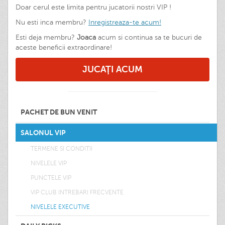
Doar cerul este limita pentru jucatorii nostri VIP !
Nu esti inca membru?
Inregistreaza-te acum!
Esti deja membru?
Joaca
acum si continua sa te bucuri de
aceste beneficii extraordinare!
JUCAŢI ACUM
PACHET DE BUN VENIT
SALONUL VIP
TERMENE SI CONDITII
NIVELELE VIP
PUNCTELE VIP
VIP CLUB INTREBARI FRECVENTE
NIVELELE EXECUTIVE