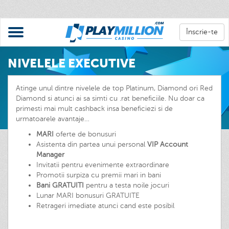
Înscrie-te
NIVELELE EXECUTIVE
Atinge unul dintre nivelele de top Platinum, Diamond ori Red
Diamond si atunci ai sa simti cu .rat beneficiile. Nu doar ca
primesti mai mult cashback insa beneficiezi si de
urmatoarele avantaje…
MARI
oferte de bonusuri
Asistenta din partea unui personal
VIP Account
Manager
Invitatii pentru evenimente extraordinare
Promotii surpiza cu premii mari in bani
Bani GRATUITI
pentru a testa noile jocuri
Lunar MARI bonusuri GRATUITE
Retrageri imediate atunci cand este posibil